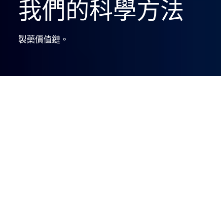
我們的科學方法
科
學
與
技
術。
製藥價值鏈。
我們的科學方法
當涉及改善生活的創新治療和醫療器材，我們的
科學家和工程師竭盡所能進行發掘。製藥價值觀
幫助我們開啟創新的治療和施打設施，並將這些
產品提供到需要的患者手中。
Disclaimer statement
Warning!