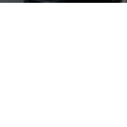
諾和諾德香港有限公司
有用的連結
香港九龍長沙灣瓊林街83號
聯繫我們
A座29樓2901-02及17室
電話: +852 3725 1388
HKenquiry@novonordisk.com
關注我們
其他辦事處
Disclaimer statement
Warning!
LinkedIn
選擇位置
YouTube
改變
Facebook
X (Twitter)
Ok
Cancel
我同意。
© 2026 諾和諾德 A/S
隱私政策
我不同意。